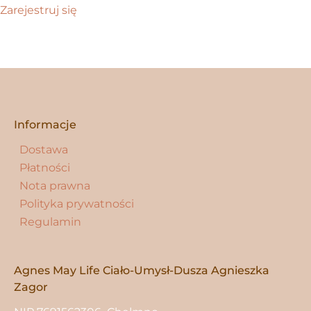
Zarejestruj się
Informacje
Dostawa
Płatności
Nota prawna
Polityka prywatności
Regulamin
Agnes May Life Ciało-Umysł-Dusza Agnieszka
Zagor