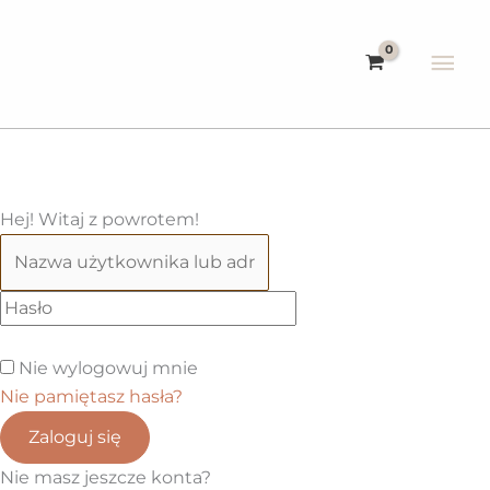
Przejdź
do
Głó
treści
me
Hej! Witaj z powrotem!
Nie wylogowuj mnie
Nie pamiętasz hasła?
Zaloguj się
Nie masz jeszcze konta?