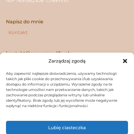
NIP 7691562306 Chełmno
Napisz do mnie
Kontakt
kontakt@agnesmaylife.pl
Zarządzaj zgodą
Instagram
Facebook
YouTube
Tu mnie znajdziesz
Aby zapewnić najlepsze doświadczenia, używamy technologii
takich jak pliki cookie do przechowywania i/lub uzyskiwania
dostępu do informacji o urządzeniu. Wyrażenie zgody na te
technologie umożliwi nam przetwarzanie danych, takich jak
zachowanie podczas przeglądania witryny lub unikalne
identyfikatory. Brak zgody lub jej wycofanie może negatywnie
wpłynąć na niektóre funkcje i funkcjonalności.
Lubię ciasteczka
Copyright © 2026
Agnes May Life
|
Credits