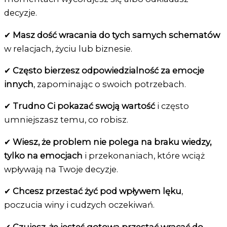
decyzje.
✔
Masz dość wracania do tych samych schematów
w relacjach, życiu lub biznesie.
✔
Często bierzesz odpowiedzialność za emocje
innych
, zapominając o swoich potrzebach.
✔
Trudno Ci pokazać swoją wartość
i często
umniejszasz temu, co robisz.
✔
Wiesz, że problem nie polega na braku wiedzy,
tylko na emocjach
i przekonaniach, które wciąż
wpływają na Twoje decyzje.
✔
Chcesz przestać żyć pod wpływem lęku
,
poczucia winy i cudzych oczekiwań.
✔
Czujesz, że jesteś gotowa przestać wracać do