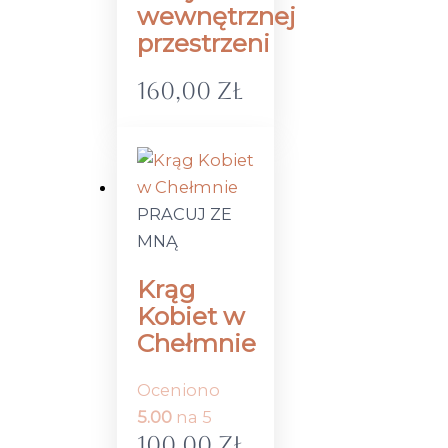
wewnętrznej
przestrzeni
160,00
zł
PRACUJ ZE
MNĄ
Krąg
Kobiet w
Chełmnie
Oceniono
5.00
na 5
100,00
zł