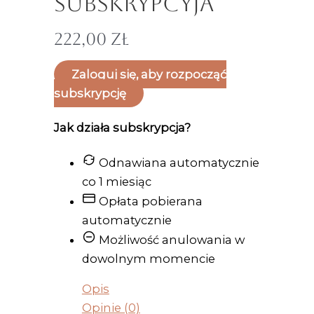
Subskrypcyja
222,00
zł
Zaloguj się, aby rozpocząć
subskrypcję
Jak działa subskrypcja?
Odnawiana automatycznie
co 1 miesiąc
Opłata pobierana
automatycznie
Możliwość anulowania w
dowolnym momencie
Opis
Opinie (0)