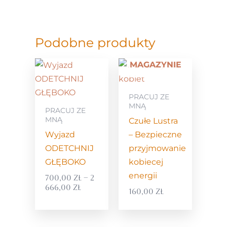
Podobne produkty
BRAK W
zakres
MAGAZYNIE
cen:
od
700,00 zł
PRACUJ ZE
do
MNĄ
PRACUJ ZE
2
MNĄ
Czułe Lustra
666,00 zł
Wyjazd
– Bezpieczne
ODETCHNIJ
przyjmowanie
GŁĘBOKO
kobiecej
energii
700,00
zł
–
2
666,00
zł
160,00
zł