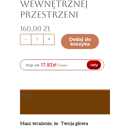
wewnętrznej
przestrzeni
160,00
zł
-
+
Dodaj do
koszyka
17,92
zł
raty
Kup od
/mies.
Opis
Opinie (0)
Masz wrażenie, że Twoja głowa