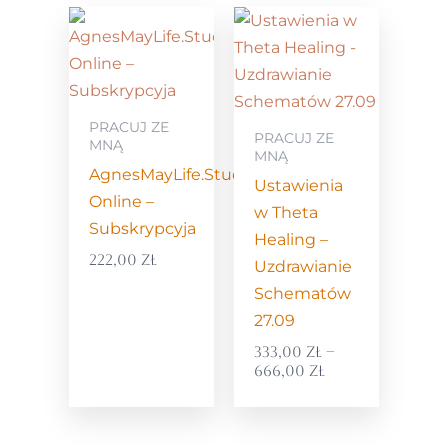
zakres
cen:
od
333,00 zł
do
666,00 zł
PRACUJ ZE
PRACUJ ZE
MNĄ
MNĄ
AgnesMayLife.Studio
Ustawienia
Online –
w Theta
Subskrypcyja
Healing –
222,00
zł
Uzdrawianie
Schematów
27.09
333,00
zł
–
666,00
zł