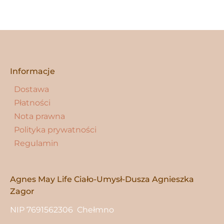
Informacje
Dostawa
Płatności
Nota prawna
Polityka prywatności
Regulamin
Agnes May Life Ciało-Umysł-Dusza Agnieszka
Zagor
NIP 7691562306 Chełmno