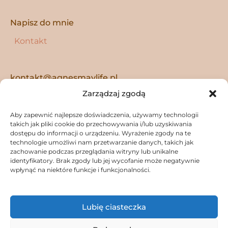
Napisz do mnie
Kontakt
kontakt@agnesmaylife.pl
Zarządzaj zgodą
Instagram
Facebook
YouTube
Tu mnie znajdziesz
Aby zapewnić najlepsze doświadczenia, używamy technologii
takich jak pliki cookie do przechowywania i/lub uzyskiwania
dostępu do informacji o urządzeniu. Wyrażenie zgody na te
technologie umożliwi nam przetwarzanie danych, takich jak
zachowanie podczas przeglądania witryny lub unikalne
identyfikatory. Brak zgody lub jej wycofanie może negatywnie
wpłynąć na niektóre funkcje i funkcjonalności.
Lubię ciasteczka
Copyright © 2026
Agnes May Life
|
Credits