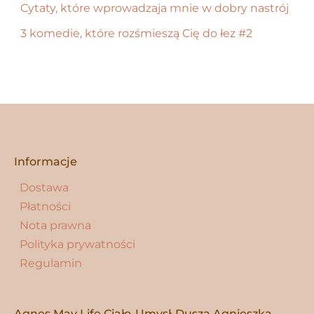
:
Cytaty, które wprowadzaja mnie w dobry nastrój
3 komedie, które rozśmieszą Cię do łez #2
Informacje
Dostawa
Płatności
Nota prawna
Polityka prywatności
Regulamin
Agnes May Life Ciało-Umysł-Dusza Agnieszka