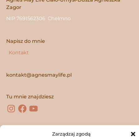
Zagor
NIP 7691562306 Chełmno
Napisz do mnie
Kontakt
kontakt@agnesmaylife.pl
Instagram
Facebook
YouTube
Tu mnie znajdziesz
Zarządzaj zgodą