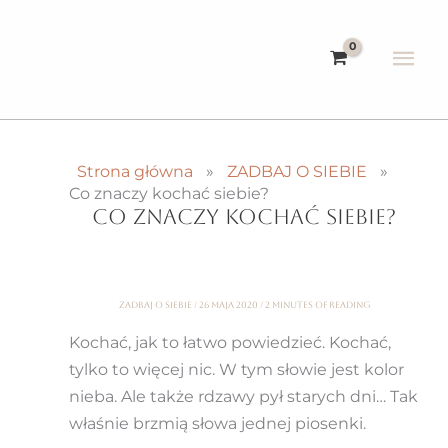
Przejdź
do
Głó
treści
me
Strona główna
ZADBAJ O SIEBIE
Co znaczy kochać siebie?
CO ZNACZY KOCHAĆ SIEBIE?
ZADBAJ O SIEBIE
/
26 maja 2020
/
2 minutes of reading
Kochać, jak to łatwo powiedzieć. Kochać,
tylko to więcej nic. W tym słowie jest kolor
nieba. Ale także rdzawy pył starych dni… Tak
właśnie brzmią słowa jednej piosenki.