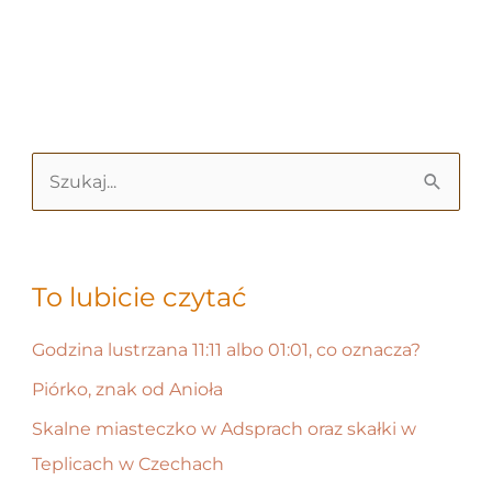
S
z
u
k
To lubicie czytać
a
Godzina lustrzana 11:11 albo 01:01, co oznacza?
j
Piórko, znak od Anioła
d
Skalne miasteczko w Adsprach oraz skałki w
l
Teplicach w Czechach
a