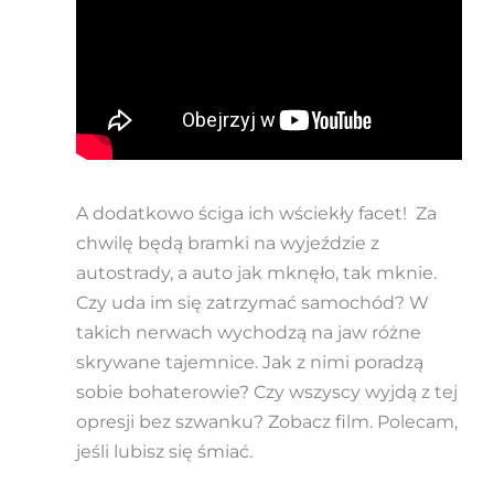
A dodatkowo ściga ich wściekły facet! Za
chwilę będą bramki na wyjeździe z
autostrady, a auto jak mknęło, tak mknie.
Czy uda im się zatrzymać samochód? W
takich nerwach wychodzą na jaw różne
skrywane tajemnice. Jak z nimi poradzą
sobie bohaterowie? Czy wszyscy wyjdą z tej
opresji bez szwanku? Zobacz film. Polecam,
jeśli lubisz się śmiać.