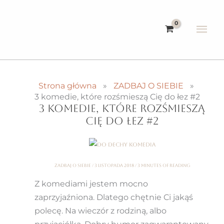
Przejdź
do
Głó
treści
me
Strona główna
ZADBAJ O SIEBIE
3 komedie, które rozśmieszą Cię do łez #2
3 KOMEDIE, KTÓRE ROZŚMIESZĄ
CIĘ DO ŁEZ #2
ZADBAJ O SIEBIE
/
3 listopada 2018
/
3 minutes of reading
Z komediami jestem mocno
zaprzyjaźniona. Dlatego chętnie Ci jakąś
polecę. Na wieczór z rodziną, albo