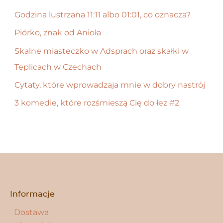
a
Godzina lustrzana 11:11 albo 01:01, co oznacza?
j
Piórko, znak od Anioła
d
Skalne miasteczko w Adsprach oraz skałki w
l
Teplicach w Czechach
a
:
Cytaty, które wprowadzaja mnie w dobry nastrój
3 komedie, które rozśmieszą Cię do łez #2
Informacje
Dostawa