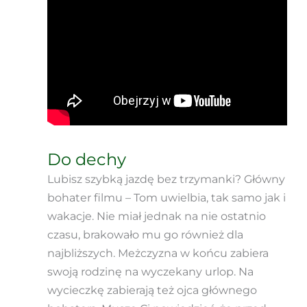
Do dechy
Lubisz szybką jazdę bez trzymanki? Główny
bohater filmu – Tom uwielbia, tak samo jak i
wakacje. Nie miał jednak na nie ostatnio
czasu, brakowało mu go również dla
najbliższych. Meżczyzna w końcu zabiera
swoją rodzinę na wyczekany urlop. Na
wycieczkę zabierają też ojca głównego