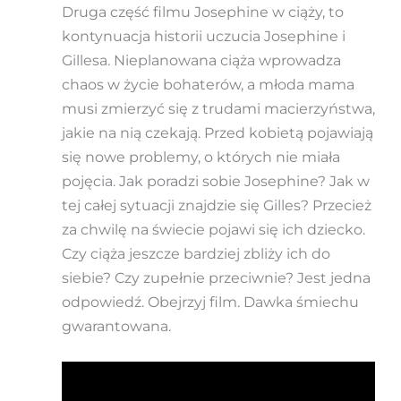
Druga część filmu Josephine w ciąży, to
kontynuacja historii uczucia Josephine i
Gillesa. Nieplanowana ciąża wprowadza
chaos w życie bohaterów, a młoda mama
musi zmierzyć się z trudami macierzyństwa,
jakie na nią czekają. Przed kobietą pojawiają
się nowe problemy, o których nie miała
pojęcia. Jak poradzi sobie Josephine? Jak w
tej całej sytuacji znajdzie się Gilles? Przecież
za chwilę na świecie pojawi się ich dziecko.
Czy ciąża jeszcze bardziej zbliży ich do
siebie? Czy zupełnie przeciwnie? Jest jedna
odpowiedź. Obejrzyj film. Dawka śmiechu
gwarantowana.