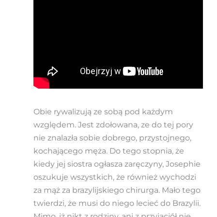
Obie rywalizują ze sobą pod każdym
względem. Jest zdołowana, ze do tej pory
nie znalazła sobie dobrego, przystojnego,
kochającego męża. Do tego stopnia, że
kiedy jej siostra ogłasza zaręczyny, Josephie
oszukuje wszystkich, że również wychodzi
za mąż za brazylijskiego chirurga. Mało tego
twierdzi, że musi do niego lecieć do Brazylii.
Mimo, iż nikt z rodziny, ani z przyjaciół nie