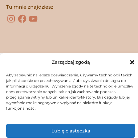
Instagram
Facebook
YouTube
Tu mnie znajdziesz
Zarządzaj zgodą
Copyright © 2026
Agnes May Life
|
Credits
Aby zapewnić najlepsze doświadczenia, używamy technologii takich
jak pliki cookie do przechowywania i/lub uzyskiwania dostępu do
Wszelkie prawa zastrzeżone. Stworzone z pasji
informacji o urządzeniu. Wyrażenie zgody na te technologie umożliwi
Agnes May Life
nam przetwarzanie danych, takich jak zachowanie podczas
przeglądania witryny lub unikalne identyfikatory. Brak zgody lub jej
wycofanie może negatywnie wpłynąć na niektóre funkcje i
funkcjonalności.
Lubię ciasteczka