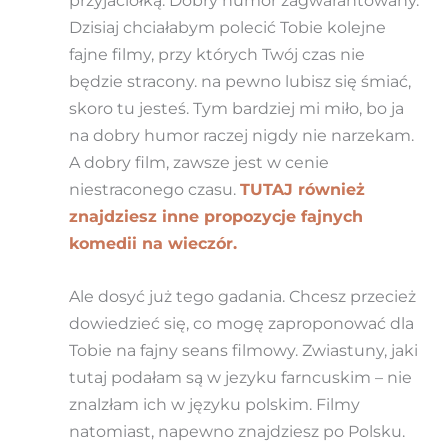
przyjaciółką. Dobry humor zagwarantowany.
Dzisiaj chciałabym polecić Tobie kolejne
fajne filmy, przy których Twój czas nie
będzie stracony. na pewno lubisz się śmiać,
skoro tu jesteś. Tym bardziej mi miło, bo ja
na dobry humor raczej nigdy nie narzekam.
A dobry film, zawsze jest w cenie
niestraconego czasu.
TUTAJ również
znajdziesz inne propozycje fajnych
komedii na wieczór.
Ale dosyć już tego gadania. Chcesz przecież
dowiedzieć się, co mogę zaproponować dla
Tobie na fajny seans filmowy. Zwiastuny, jaki
tutaj podałam są w jezyku farncuskim – nie
znalzłam ich w języku polskim. Filmy
natomiast, napewno znajdziesz po Polsku.