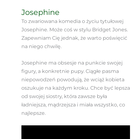
Josephine
To zwariowana komedia o życiu tytułowej
Josephine. Może coś w stylu Bridget Jones.
Zapewniam Cię jednak, że warto poświęcić
na niego chwilę.
Josephine ma obsesje na punkcie swojej
figury, a konkretnie pupy. Ciągłe pasma
niepowodzeń powodują, że wciąż kobieta
oszukuje na każdym kroku. Chce być lepsza
od swojej siostry, która zawsze była
ładniejsza, mądrzejsza i miała wszystko, co
najlepsze.