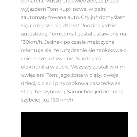
bohatera. Muszę Ci powiedzieć, że przed
wyjazdem Tom kupił nowe, w pełni
zautomatyzowane auto. Czy już domyślasz
się, co będzie się działo? Rodzina jedzie
autostradą. Tempomat został ustawiony na
130km/h. Jednak po czasie mężczyzna
orientuje się, że urządzenie się zablokowało
i nie może już zwolnić. Siadła cała
elektronika w aucie. Wszyscy zostali w nim
uwięzieni. Tom, jego żona w ciąży, dwoje
dzieci, ojciec i przypadkowa pasażerka ze
stacji benzynowej. Samochód jedzie coraz
szybciej, już 160 km/h.