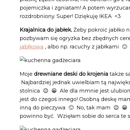
pojemiczka i zgniatam! A potem wyrzucam
rozdrobniony. Super! Dziękuję IKEA <3
Krajalnica do jabłek.
Żeby pokroić jabłko n
pozbywam się ogryzka bez zbędnych cereg
jabłkową
, albo np. racuchy z jabłkami
Moje
drewniane deski do krojenia
także s
Najbardziej jednak uwielbiam tą najwięks
stolnica 😉 😀 Ale dla mmnie jest ulubio
jest do czegoś innego! Osobną deskę mam
inną do pieczywa 🙂 No, tak mam 😉 😀 P
powinno być. Wzięłam sobie do serca te s