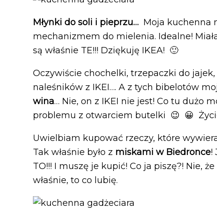
Młynki do soli i pieprzu…
Moja kuchenna m
mechanizmem do mielenia. Idealne! Miała
są właśnie TE!!! Dziękuję IKEA! 🙂
Oczywiście chochelki, trzepaczki do jajek, 
naleśników z IKEI…. A z tych bibelotów m
wina
… Nie, on z IKEI nie jest! Co tu duż
problemu z otwarciem butelki 😉 😀 Życie
Uwielbiam kupować rzeczy, które wywiera
Tak właśnie było z
miskami w Biedronce
!
TO!!! I muszę je kupić! Co ja piszę?! Nie, ż
właśnie, to co lubię.