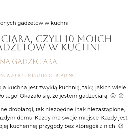
bionych gadżetów w kuchni
IARA, CZYLI 10 MOICH
ADŻETÓW W KUCHNI
rpnia 2018
/
3 minutes of reading
a kuchna jest zwykłą kuchnią, taką jakich wiele.
ło tego! Okazało się, że jestem gadżeciarą 🙂 😉
ne drobiazgi, tak niezbędne i tak niezastąpione,
żdym domu. Każdy ma swoje miejsce. Każdy jest
jej kuchennej przygody bez któregoś z nich 😉