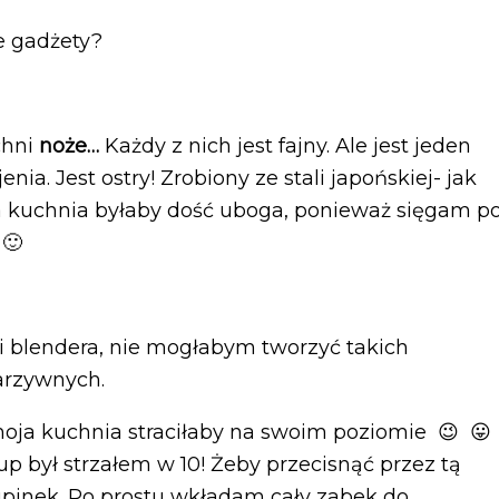
e gadżety?
chni
noże…
Każdy z nich jest fajny. Ale jest jeden
ia. Jest ostry! Zrobiony ze stali japońskiej- jak
 kuchnia byłaby dość uboga, ponieważ sięgam p
 🙂
ji blendera, nie mogłabym tworzyć takich
arzywnych.
oja kuchnia straciłaby na swoim poziomie 😉 😛
up był strzałem w 10! Żeby przecisnąć przez tą
upinek. Po prostu wkładam cały zabek do