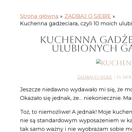
Strona główna
ZADBAJ O SIEBIE
Kuchenna gadżeciara, czyli 10 moich ulu
KUCHENNA GADŻEC
ULUBIONYCH G
ZADBAJ O SIEBIE
/
24 sie
Jeszcze niedawno wydawało mi się, że moj
Okazało się jednak, że… niekoniecznie. Ma
Toż, to niemożliwe! A jednak! Moje kuchen
nie są standardowym wyposażeniem w ka
tak samo ważny i nie wyobrażam sobie mo