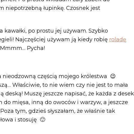
 niepotrzebną łupinkę. Czosnek jest
a kawałki, po prostu jej używam. Szybko
ieli! Najczęściej używam ją kiedy robię
roladę
 🙂 Mmmm… Pycha!
a nieodzowną częścią mojego królestwa 😉
zą… Właściwie, to nie wiem czy nie jest to mała
ną deską! Muszę jeszcze napisać, że każda z desek
 do mięsa, inną do owoców i warzyw, a jeszcze
oza tym, gdzieś słyszałam, że właśnie tak
łowa i stosuję 🙂