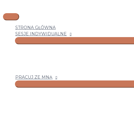
Przejdź
Główne
Instagram
Facebook
YouTube
Pisz
Nazwa*
E-
Witryna
do
menu
tutaj...
mail*
internetowa
treści
STRONA GŁÓWNA
SESJE INDYWIDUALNE
PRACUJ ZE MNĄ