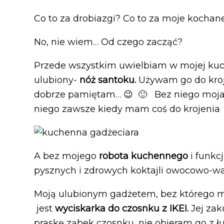
Co to za drobiazgi? Co to za moje kochan
No, nie wiem… Od czego zacząć?
Przede wszystkim uwielbiam w mojej ku
ulubiony-
nóż santoku.
Używam go do krojen
dobrze pamiętam… 😉 🙂 Bez niego moja
niego zawsze kiedy mam coś do krojenia
A bez mojego
robota kuchennego
i funkc
pysznych i zdrowych koktajli owocowo-w
Moją ulubionym gadżetem, bez którego m
jest
wyciskarka do czosnku z IKEI.
Jej zak
praskę ząbek czosnku, nie obieram go z ł