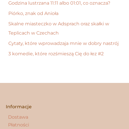
Godzina lustrzana 11:11 albo 01:01, co oznacza?
j
Piórko, znak od Anioła
d
Skalne miasteczko w Adsprach oraz skałki w
l
Teplicach w Czechach
a
:
Cytaty, które wprowadzaja mnie w dobry nastrój
3 komedie, które rozśmieszą Cię do łez #2
Informacje
Dostawa
Płatności