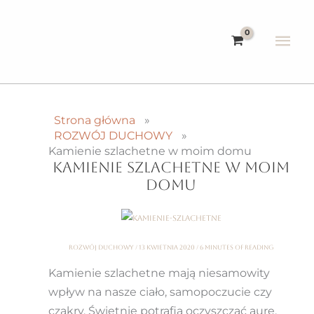
Przejdź
do
Głó
treści
me
Strona główna
ROZWÓJ DUCHOWY
Kamienie szlachetne w moim domu
KAMIENIE SZLACHETNE W MOIM
DOMU
ROZWÓJ DUCHOWY
/
13 kwietnia 2020
/
6 minutes of reading
Kamienie szlachetne mają niesamowity
wpływ na nasze ciało, samopoczucie czy
czakry. Świetnie potrafią oczyszczać aurę,