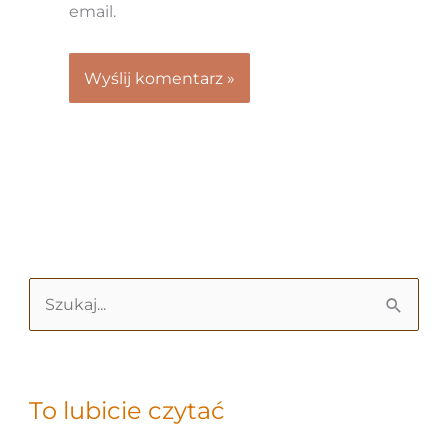
email.
S
z
u
k
To lubicie czytać
a