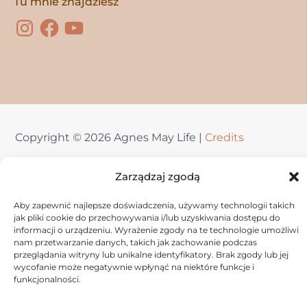
Tu mnie znajdziesz
Copyright © 2026
Agnes May Life
|
Credits
Wszelkie prawa zastrzeżone. Stworzone z pasji
Zarządzaj zgodą
Agnes May Life
Aby zapewnić najlepsze doświadczenia, używamy technologii takich
jak pliki cookie do przechowywania i/lub uzyskiwania dostępu do
informacji o urządzeniu. Wyrażenie zgody na te technologie umożliwi
nam przetwarzanie danych, takich jak zachowanie podczas
przeglądania witryny lub unikalne identyfikatory. Brak zgody lub jej
wycofanie może negatywnie wpłynąć na niektóre funkcje i
funkcjonalności.