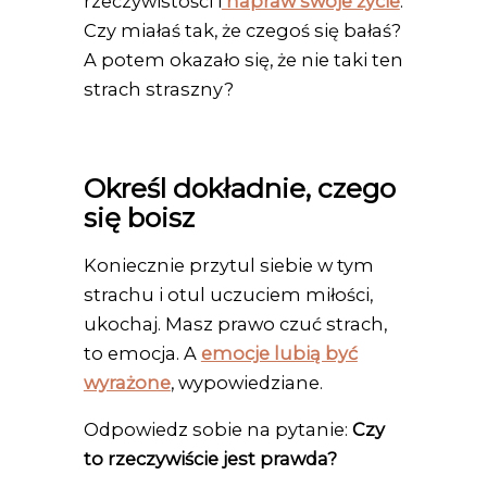
rzeczywistości i
napraw swoje życie
.
Czy miałaś tak, że czegoś się bałaś?
A potem okazało się, że nie taki ten
strach straszny?
Określ dokładnie, czego
się boisz
Koniecznie przytul siebie w tym
strachu i otul uczuciem miłości,
ukochaj. Masz prawo czuć strach,
to emocja. A
emocje lubią być
wyrażone
, wypowiedziane.
Odpowiedz sobie na pytanie:
Czy
to rzeczywiście jest prawda?