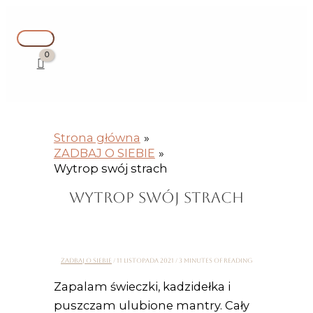
Przejdź
Instagram
Facebook
YouTube
Pisz
Nazwa*
E-
Witryna
Główne
S
do
tutaj...
mail*
internetowa
z
menu
treści
u
k
a
j
Strona główna
d
ZADBAJ O SIEBIE
l
Wytrop swój strach
a
WYTROP SWÓJ STRACH
:
ZADBAJ O SIEBIE
/
11 listopada 2021
/
3 minutes of reading
Zapalam świeczki, kadzidełka i
puszczam ulubione mantry. Cały