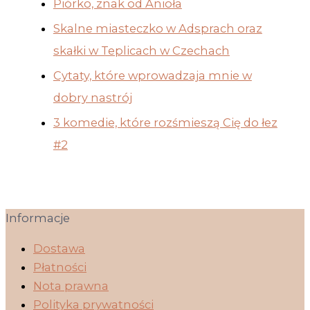
Piórko, znak od Anioła
Skalne miasteczko w Adsprach oraz
skałki w Teplicach w Czechach
Cytaty, które wprowadzaja mnie w
dobry nastrój
3 komedie, które rozśmieszą Cię do łez
#2
Informacje
Dostawa
Płatności
Nota prawna
Polityka prywatności