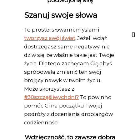
podwojoną siłą
Szanuj swoje słowa
To proste, słowami, myślami
tworzysz swój świat
. Jeżeli wciąż
dostrzegasz same negatywy, nie
dziw się, że właśnie takie jest Twoje
życie. Dlatego zachęcam Cię abyś
spróbowała zmienić ten swój
brojący nawyk w twoim życiu.
Może skorzystasz z
#30szczęśliwychdni?
To powinno
pomóc Ci na początku Twojej
podróży z doceniania drobiazgów
codzienności.
Wdzięczność, to zawsze dobra