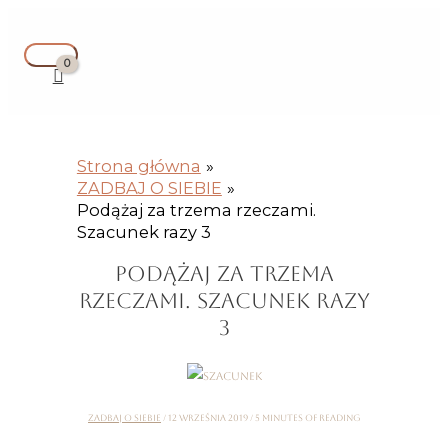
Przejdź
Instagram
Facebook
YouTube
Główne
Pisz
Nazwa*
E-
Witryna
S
do
menu
tutaj...
mail*
internetowa
z
treści
u
k
a
Strona główna
j
ZADBAJ O SIEBIE
d
Podążaj za trzema rzeczami.
Szacunek razy 3
l
a
PODĄŻAJ ZA TRZEMA
RZECZAMI. SZACUNEK RAZY
:
3
ZADBAJ O SIEBIE
/
12 września 2019
/
5 minutes of reading