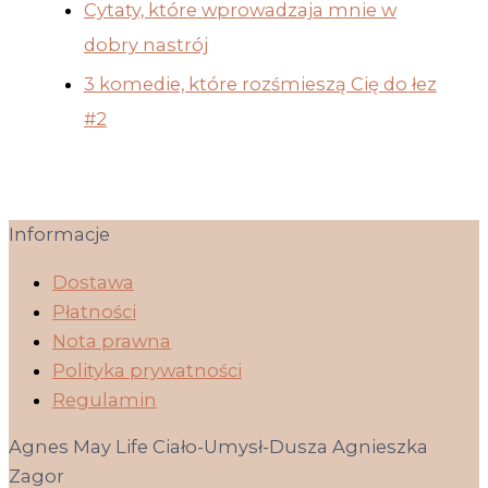
Cytaty, które wprowadzaja mnie w
dobry nastrój
3 komedie, które rozśmieszą Cię do łez
#2
Informacje
Dostawa
Płatności
Nota prawna
Polityka prywatności
Regulamin
Agnes May Life Ciało-Umysł-Dusza Agnieszka
Zagor