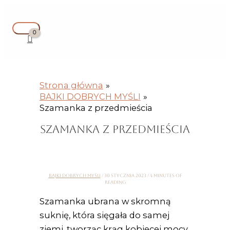
Przejdź
Instagram
Facebook
YouTube
Główne
Pisz
Nazwa*
E-
Witryna
S
do
menu
tutaj...
mail*
internetowa
z
treści
u
k
a
Strona główna
j
BAJKI DOBRYCH MYŚLI
d
Szamanka z przedmieścia
l
SZAMANKA Z PRZEDMIEŚCIA
a
:
BAJKI DOBRYCH MYŚLI
/
30 stycznia 2023
/
4 minutes of
reading
Szamanka ubrana w skromną
suknię, która sięgała do samej
ziemi, tworząc krąg kobiecej mocy,