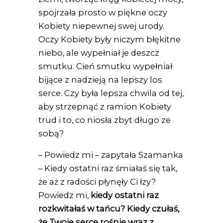
spojrzała prosto w piękne oczy
Kobiety niepewnej swej urody.
Oczy Kobiety były niczym błękitne
niebo, ale wypełniał je deszcz
smutku. Cień smutku wypełniał
bijące z nadzieją na lepszy los
serce. Czy była lepsza chwila od tej,
aby strzepnąć z ramion Kobiety
trud i to, co niosła zbyt długo ze
sobą?
– Powiedz mi – zapytała Szamanka
– Kiedy ostatni raz śmiałaś się tak,
że aż z radości płynęły Ci łzy?
Powiedz mi,
kiedy ostatni raz
rozkwitałaś w tańcu?
Kiedy czułaś,
że Twoje serce rośnie wraz z