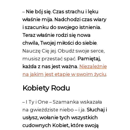
–
Nie bój się. Czas strachu i lęku
właśnie mija. Nadchodzi czas wiary
i szacunku do swojego istnienia.
Teraz właśnie rodzi się nowa
chwila, Twojej miłości do siebie
.
Nauczę Cię jej. Obudź swoje serce,
musisz przestać spać.
Pamiętaj,
każda z nas jest ważna.
Niezależnie
na jakim jest etapie w swoim życiu
.
Kobiety Rodu
– I Ty i One – Szamanka wskazała
na gwieździste niebo – i ja.
Słuchaj i
usłysz, wołanie tych wszystkich
cudownych Kobiet, które swoją